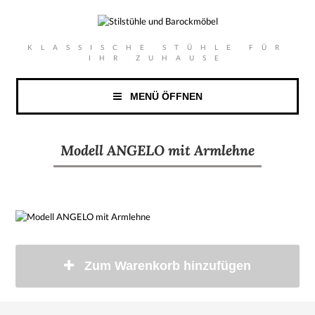
KLASSISCHE STÜHLE FÜR
IHR ZUHAUSE
MENÜ ÖFFNEN
Modell ANGELO mit Armlehne
Zum Warenkorb hinzufügen