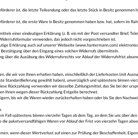
eförderer ist, die letzte Teilsendung oder das letzte Stück in Besitz genommen h
 Beförderer ist, die erste Ware in Besitz genommen haben bzw. hat, sofern im 
els einer eindeutigen Erklärung (z. B. ein mit der Post versandter Brief, Tele
Widerrufsformular verwenden, das jedoch nicht vorgeschrieben ist.
tige Erklärung auch auf unserer Webseite (
www.hantermann.com
) elektronis
e Bestätigung über den Eingang eines solchen Widerrufs übermitteln.
lung über die Ausübung des Widerrufsrechts vor Ablauf der Widerrufsfrist absen
n, die wir von Ihnen erhalten haben, einschließlich der Lieferkosten (mit Ausn
gste Standardlieferung gewählt haben), unverzüglich und spätestens binnen vie
diese Rückzahlung verwenden wir dasselbe Zahlungsmittel, das Sie bei der urspr
den Ihnen wegen dieser Rückzahlung Entgelte berechnet.
ern, bis wir die Waren wieder zurückerhalten haben oder bis Sie den Nachwei
.
em Fall spätestens binnen vierzehn Tagen ab dem Tag, an dem Sie uns über den
ie die paketversandfähigen Waren vor Ablauf der Frist von vierzehn Tagen abse
men, wenn dieser Wertverlust auf einen zur Prüfung der Beschaffenheit, Eige