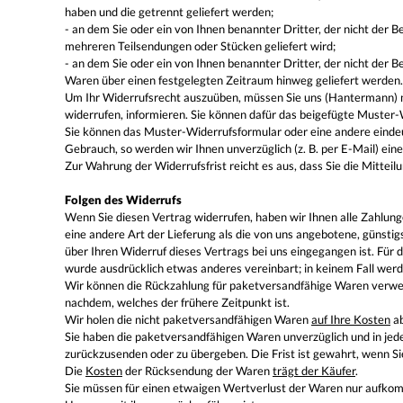
haben und die getrennt geliefert werden;
- an dem Sie oder ein von Ihnen benannter Dritter, der nicht der B
mehreren Teilsendungen oder Stücken geliefert wird;
- an dem Sie oder ein von Ihnen benannter Dritter, der nicht der
Waren über einen festgelegten Zeitraum hinweg geliefert werden.
Um Ihr Widerrufsrecht auszuüben, müssen Sie uns (Hantermann) mitt
widerrufen, informieren. Sie können dafür das beigefügte Muster-
Sie können das Muster-Widerrufsformular oder eine andere eindeu
Gebrauch, so werden wir Ihnen unverzüglich (z. B. per E-Mail) ein
Zur Wahrung der Widerrufsfrist reicht es aus, dass Sie die Mittei
Folgen des Widerrufs
Wenn Sie diesen Vertrag widerrufen, haben wir Ihnen alle Zahlunge
eine andere Art der Lieferung als die von uns angebotene, günsti
über Ihren Widerruf dieses Vertrags bei uns eingegangen ist. Für 
wurde ausdrücklich etwas anderes vereinbart; in keinem Fall wer
Wir können die Rückzahlung für paketversandfähige Waren verweig
nachdem, welches der frühere Zeitpunkt ist.
Wir holen die nicht paketversandfähigen Waren
auf Ihre Kosten
ab
Sie haben die paketversandfähigen Waren unverzüglich und in jed
zurückzusenden oder zu übergeben. Die Frist ist gewahrt, wenn S
Die
Kosten
der Rücksendung der Waren
trägt der Käufer
.
Sie müssen für einen etwaigen Wertverlust der Waren nur aufkom