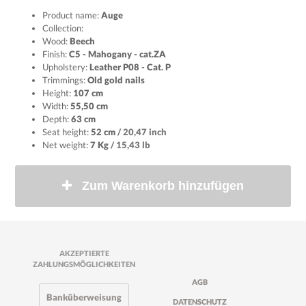
Product name:
Auge
Collection:
Wood:
Beech
Finish:
C5 - Mahogany - cat.ZA
Upholstery:
Leather P08 - Cat. P
Trimmings:
Old gold nails
Height:
107 cm
Width:
55,50 cm
Depth:
63 cm
Seat height:
52 cm
/ 20,47 inch
Net weight:
7 Kg
/ 15,43 lb
Zum Warenkorb hinzufügen
AKZEPTIERTE
ZAHLUNGSMÖGLICHKEITEN
AGB
Banküberweisung
DATENSCHUTZ