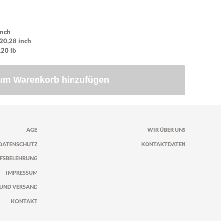
inch
 20,28 inch
,20 lb
um Warenkorb hinzufügen
AGB
WIR ÜBER UNS
DATENSCHUTZ
KONTAKTDATEN
FSBELEHRUNG
IMPRESSUM
UND VERSAND
KONTAKT