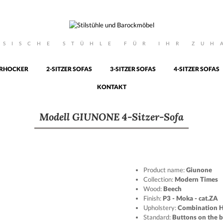
SSISCHE STÜHLE FÜR IHR ZUH
RHOCKER
2-SITZER SOFAS
3-SITZER SOFAS
4-SITZER SOFAS
KONTAKT
Modell GIUNONE 4-Sitzer-Sofa
Product name:
Giunone
Collection:
Modern Times
Wood:
Beech
Finish:
P3 - Moka - cat.ZA
Upholstery:
Combination H
Standard:
Buttons on the b