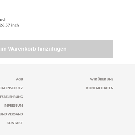
inch
 26,57 inch
um Warenkorb hinzufügen
AGB
WIR ÜBER UNS
DATENSCHUTZ
KONTAKTDATEN
FSBELEHRUNG
IMPRESSUM
UND VERSAND
KONTAKT