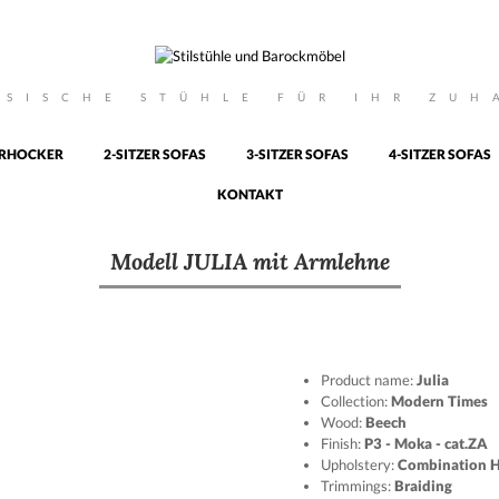
SSISCHE STÜHLE FÜR IHR ZUH
RHOCKER
2-SITZER SOFAS
3-SITZER SOFAS
4-SITZER SOFAS
KONTAKT
Modell JULIA mit Armlehne
Product name:
Julia
Collection:
Modern Times
Wood:
Beech
Finish:
P3 - Moka - cat.ZA
Upholstery:
Combination H
Trimmings:
Braiding