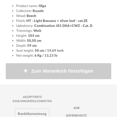
Product name:
Olga
Collection:
Royale
Wood:
Beech
Finish:
HT - Light Bassano + silver leaf - cat.ZE
Upholstery:
Combination J01 D0A+CWZ - Cat. D
Trimmings:
Welt
Height:
103 cm
Width:
50,50 cm
Depth:
59 cm
Seat height:
50 cm
/ 19,69 inch
Net weight:
6 Kg
/ 13,23 lb
Zum Warenkorb hinzufügen
AKZEPTIERTE
ZAHLUNGSMÖGLICHKEITEN
AGB
Banküberweisung
DATENSCHUTZ