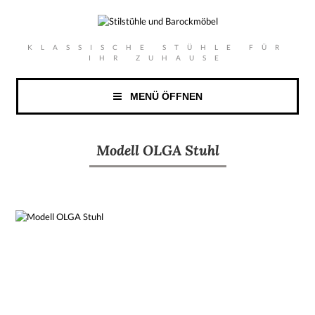
KLASSISCHE STÜHLE FÜR
IHR ZUHAUSE
MENÜ ÖFFNEN
Modell OLGA Stuhl