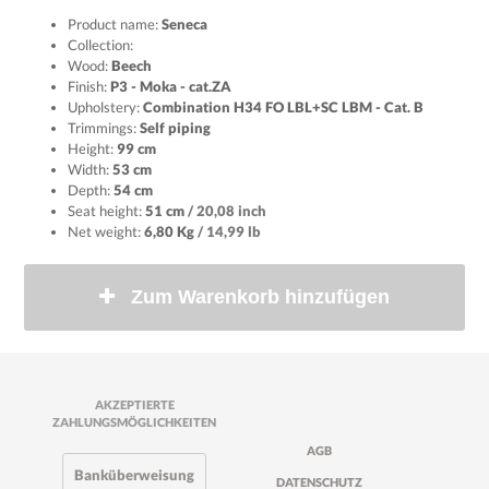
Product name:
Seneca
Collection:
Wood:
Beech
Finish:
P3 - Moka - cat.ZA
Upholstery:
Combination H34 FO LBL+SC LBM - Cat. B
Trimmings:
Self piping
Height:
99 cm
Width:
53 cm
Depth:
54 cm
Seat height:
51 cm
/ 20,08 inch
Net weight:
6,80 Kg
/ 14,99 lb
Zum Warenkorb hinzufügen
AKZEPTIERTE
ZAHLUNGSMÖGLICHKEITEN
AGB
Banküberweisung
DATENSCHUTZ