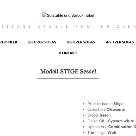
SSISCHE STÜHLE FÜR IHR ZUH
RHOCKER
2-SITZER SOFAS
3-SITZER SOFAS
4-SITZER SOFAS
KONTAKT
Modell STIGE Sessel
Product name:
Stige
Collection:
Ottocento
Wood:
Beech
Finish:
G8 - Gypsum white -
Upholstery:
Combination I
Trimmings:
Welt