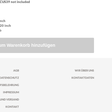
#CUS39 not included
inch
,20 inch
lb
um Warenkorb hinzufügen
AGB
WIR ÜBER UNS
DATENSCHUTZ
KONTAKTDATEN
FSBELEHRUNG
IMPRESSUM
UND VERSAND
KONTAKT