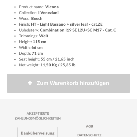
Product name:
Vienna
Collection:
I Veneziani
Wood:
Beech
Finish:
HT - Light Bassano + silver leaf - cat.ZE
Upholstery:
Combination I19 SE L2U+SC M17 - Cat. C
Trimmings:
Welt
Height:
115 cm
Width:
66 cm
Depth:
71 cm
Seat height:
55 cm
/ 21,65 inch
Net weight:
11,50 Kg
/ 25,35 lb
Zum Warenkorb hinzufügen
AKZEPTIERTE
ZAHLUNGSMÖGLICHKEITEN
AGB
Banküberweisung
DATENSCHUTZ